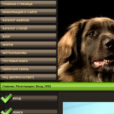
ГЛАВНАЯ СТРАНИЦА
ИНФОРМАЦИЯ О САЙТЕ
КАТАЛОГ ФАЙЛОВ
КАТАЛОГ СТАТЕЙ
БЛОГ
ФОРУМ
ФОТОАЛЬБОМЫ
ГОСТЕВАЯ КНИГА
ОБРАТНАЯ СВЯЗЬ
FAQ (ВОПРОС/ОТВЕТ)
Главная
|
Регистрация
|
Вход
|
RSS
ВХОД
ПОИСК