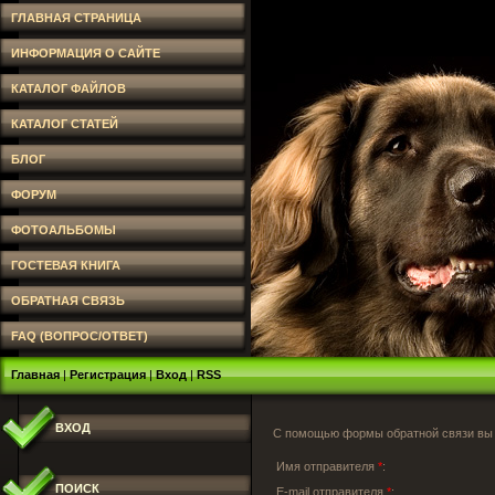
ГЛАВНАЯ СТРАНИЦА
ИНФОРМАЦИЯ О САЙТЕ
КАТАЛОГ ФАЙЛОВ
КАТАЛОГ СТАТЕЙ
БЛОГ
ФОРУМ
ФОТОАЛЬБОМЫ
ГОСТЕВАЯ КНИГА
ОБРАТНАЯ СВЯЗЬ
FAQ (ВОПРОС/ОТВЕТ)
Главная
|
Регистрация
|
Вход
|
RSS
ВХОД
С помощью формы обратной связи вы 
Имя отправителя
*
:
ПОИСК
E-mail отправителя
*
: