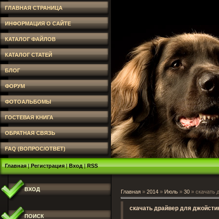
ГЛАВНАЯ СТРАНИЦА
ИНФОРМАЦИЯ О САЙТЕ
КАТАЛОГ ФАЙЛОВ
КАТАЛОГ СТАТЕЙ
БЛОГ
ФОРУМ
ФОТОАЛЬБОМЫ
ГОСТЕВАЯ КНИГА
ОБРАТНАЯ СВЯЗЬ
FAQ (ВОПРОС/ОТВЕТ)
Главная
|
Регистрация
|
Вход
|
RSS
ВХОД
Главная
»
2014
»
Июль
»
30
» скачать 
скачать драйвер для джойсти
ПОИСК