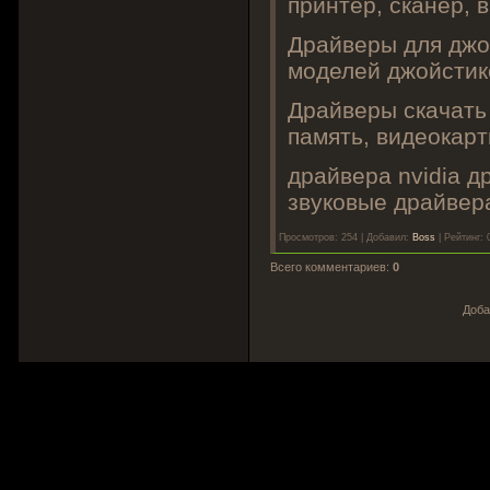
принтер, сканер, в
Драйверы для джо
моделей джойстико
Драйверы скачать
память, видеокарты
драйвера nvidia д
звуковые драйвера 
Просмотров
: 254 |
Добавил
:
Boss
|
Рейтинг
: 
Всего комментариев
:
0
Доба